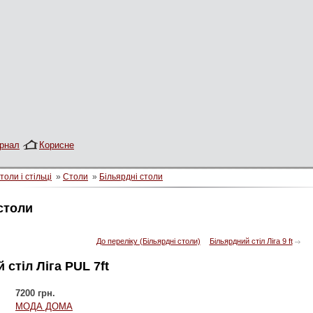
рнал
Корисне
толи і стільці
»
Столи
»
Більярдні столи
столи
До переліку (Більярдні столи)
Більярдний стіл Ліга 9 ft
 стіл Ліга PUL 7ft
7200 грн.
МОДА ДОМА