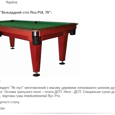
Україна
Більярдний стіл Ліга PUL 7ft":
0
моделі "Яс-пул" виготовлений з масиву деревини личкованого шпоном дуб
t. Основа грального поля – плита ДСП. Ноги - ДСП. Спеціальне сукно для
, бортова гума Interkontinental Ryc Pro.
артості столу.
грн.