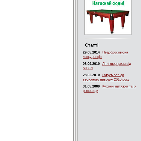
Статті
29.05.2014
Недобросовісна
конкуренція
08.09.2010
Літні сюрпризи від
"ЛВС"!
28.02.2010
Готуємося до
весняного паводку 2010 року
31.05.2009
Кухонні витяжки та їх
різновиди