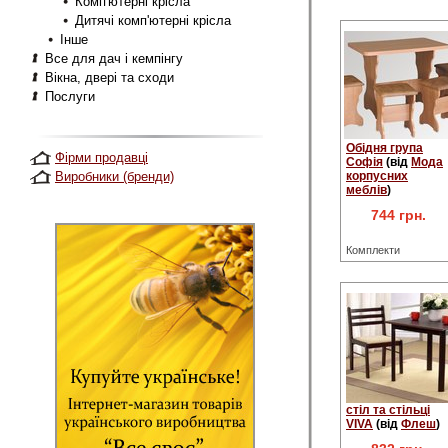
Комп'ютерні крісла
Дитячі комп'ютерні крісла
Інше
Все для дач і кемпінгу
Вікна, двері та сходи
Послуги
Обідня група
Фірми продавці
Софія
(від
Мода
Виробники (бренди)
корпусних
меблів
)
744 грн.
Комплекти
стіл та стільці
VIVA
(від
Флеш
)