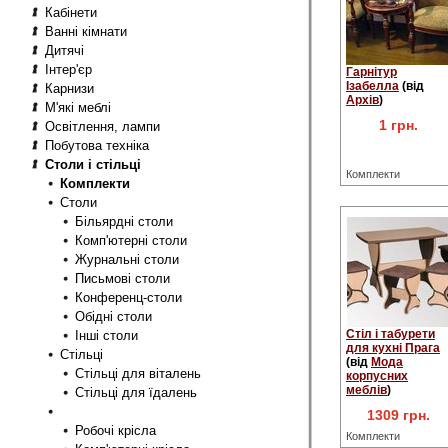
Кабінети
Ванні кімнати
Дитячі
Інтер'єр
Гарнітур
Ізабелла
(від
Карнизи
Архів
)
М'які меблі
1 грн.
Освітлення, лампи
Побутова техніка
Столи і стільці
Комплекти
Комплекти
Столи
Більярдні столи
Комп'ютерні столи
Журнальні столи
Письмові столи
Конференц-столи
Обідні столи
Стіл і табурети
Інші столи
для кухні Прага
Стільці
(від
Мода
Стільці для віталень
корпусних
меблів
)
Стільці для їдалень
1309 грн.
Робочі крісла
Комплекти