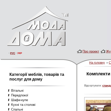
Про проект
Жу
·
РУС
·
УКР
На головну
»
С
Комплекти
Категорії меблів, товарів та
послуг для дому
Відсортувати:
станд
Вітальні
Передпокої
Шафи-купе
Кухні та столові
Спальні