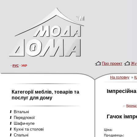
Про проект
Жу
·
РУС
·
УКР
На головну
»
К
Імпресійна
Категорії меблів, товарів та
послуг для дому
Кронш
Вітальні
Гачок імпр
Передпокої
Шафи-купе
Кухні та столові
Ціна:
Спальні
Продавець: