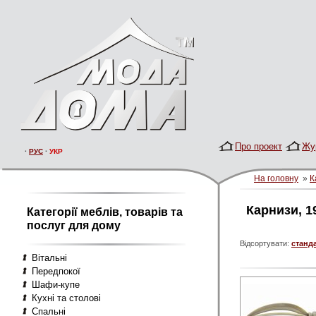
Про проект
Жу
·
РУС
·
УКР
На головну
»
К
Карнизи, 1
Категорії меблів, товарів та
послуг для дому
Відсортувати:
станд
Вітальні
Передпокої
Шафи-купе
Кухні та столові
Спальні