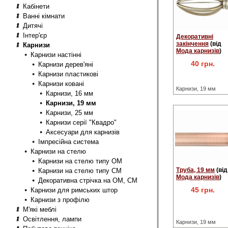
Кабінети
Ванні кімнати
Дитячі
Інтер'єр
Декоративні
закінчення
(від
Карнизи
Мода карнизів
)
Карнизи настінні
40 грн.
Карнизи дерев'яні
Карнизи пластикові
Карнизи ковані
Карнизи, 19 мм
Карнизи, 16 мм
Карнизи, 19 мм
Карнизи, 25 мм
Карнизи серії "Квадро"
Аксесуари для карнизів
Імпресійна система
Карнизи на стелю
Карнизи на стелю типу ОМ
Труба, 19 мм
(від
Карнизи на стелю типу СМ
Мода карнизів
)
Декоративна стрічка на ОМ, СМ
45 грн.
Карнизи для римських штор
Карнизи з профілю
М'які меблі
Освітлення, лампи
Карнизи, 19 мм