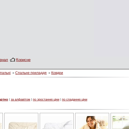
рнал
Корисне
пальні
»
Спальне приладдя
»
Ковдри
артно
|
за алфавітом
|
по зростанню ціни
|
по спаданню ціни