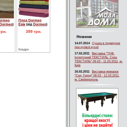
ormeo
Плед Dormeo
Dormeo
)
Ерік
(від
Dormeo
)
грн.
399 грн.
Новини
14.07.2014
Сушка в подарунок
при купівлі кухні!
Ковдри
17.02.2011
Виставка "ТНФ.
Інтер'єрний ТЕКСТИЛЬ. Спец
ТЕКСТИЛЬ" 09.03 - 11.03.2011, м.
Київ
16.02.2011
Виставка-ярмарок
"Сад. Город" 08.03 - 12.03.2011,
м. Сімферополь