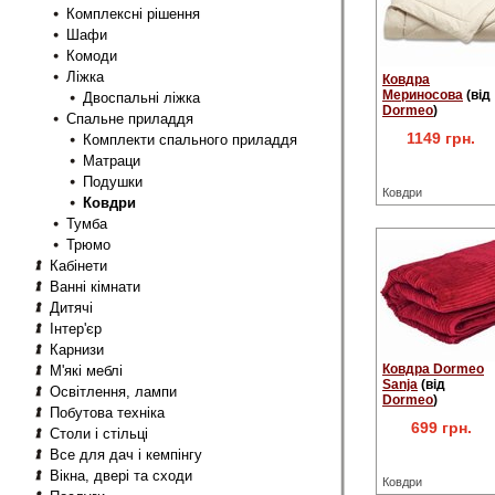
Комплексні рішення
Шафи
Комоди
Ліжка
Ковдра
Мериносова
(від
Двоспальні ліжка
Dormeo
)
Спальне приладдя
1149 грн.
Комплекти спального приладдя
Матраци
Подушки
Ковдри
Ковдри
Тумба
Трюмо
Кабінети
Ванні кімнати
Дитячі
Інтер'єр
Карнизи
Ковдра Dormeo
М'які меблі
Sanja
(від
Освітлення, лампи
Dormeo
)
Побутова техніка
699 грн.
Столи і стільці
Все для дач і кемпінгу
Вікна, двері та сходи
Ковдри