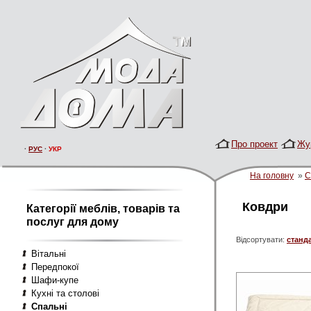
Про проект
Жу
·
РУС
·
УКР
На головну
»
С
Ковдри
Категорії меблів, товарів та
послуг для дому
Відсортувати:
станд
Вітальні
Передпокої
Шафи-купе
Кухні та столові
Спальні