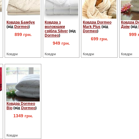
Ковдра Бамбук
Ковдра з
Ковдра Dormeo
Ковдра D
(від
Dormeo
)
волокнами
Mark Plus
(від
Дрім
(від
срібла Silver
(від
Dormeo
)
899 грн.
999 
Dormeo
)
699 грн.
949 грн.
Ковдри
Ковдри
Ковдри
Ковдри
Ковдра Dormeo
Bio
(від
Dormeo
)
1349 грн.
Ковдри