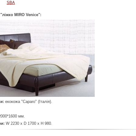
SBA
"ліжко MIRO Venice":
и:
екокожа "Caparo" (Італія).
000*1600 мм.
ри:
W 2230 x D 1700 x H 980.