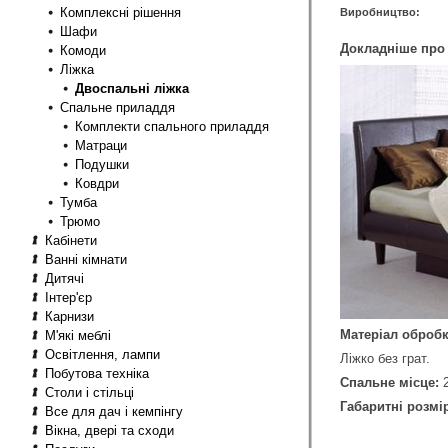
Комплексні рішення
Виробництво:
Шафи
Докладніше про 
Комоди
Ліжка
Двоспальні ліжка
Спальне приладдя
Комплекти спального приладдя
Матраци
Подушки
Ковдри
Тумба
Трюмо
Кабінети
Ванні кімнати
Дитячі
Інтер'єр
Карнизи
Матеріал обробк
М'які меблі
Освітлення, лампи
Ліжко без грат.
Побутова техніка
Спальне місце:
2
Столи і стільці
Габаритні розмі
Все для дач і кемпінгу
Вікна, двері та сходи