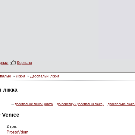
рнал
Корисне
пальні
»
Ліжка
»
Двоспальні ліжка
 ліжка
двоспальне ліжко Quatro
До переліку (Двоспальні ліжка)
двоспальне ліжко
 Venice
2 грн.
ProstoVdom