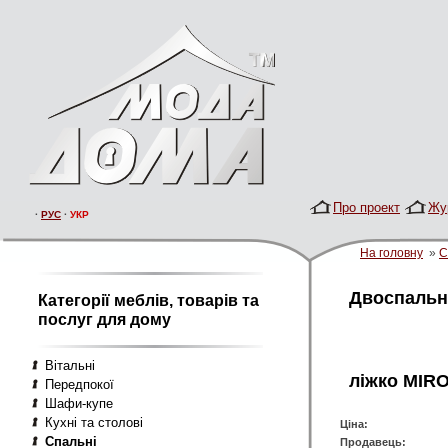
Про проект
Жу
·
РУС
·
УКР
На головну
»
С
Двоспальні
Категорії меблів, товарів та
послуг для дому
Вітальні
ліжко MIRO
Передпокої
Шафи-купе
Кухні та столові
Ціна:
Спальні
Продавець: