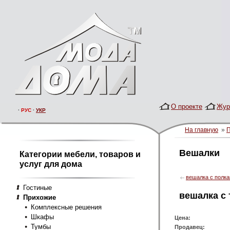
О проекте
Жур
·
РУС
·
УКР
На главную
»
Вешалки
Категории мебели, товаров и
услуг для дома
вешалка с полк
Гостиные
вешалка с 
Прихожие
Комплексные решения
Шкафы
Цена:
Тумбы
Продавец: