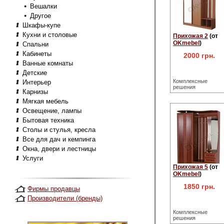
Вешалки
Другое
Шкафы-купе
Кухни и столовые
Прихожая 2
(от
OKmebel
)
Спальни
Кабинеты
2000 грн.
Ванные комнаты
Детские
Комплексные
Интерьер
решения
Карнизы
Мягкая мебель
Освещение, лампы
Бытовая техника
Столы и стулья, кресла
Все для дач и кемпинга
Окна, двери и лестницы
Услуги
Прихожая 5
(от
OKmebel
)
1850 грн.
Фирмы продавцы
Производители (бренды)
Комплексные
решения