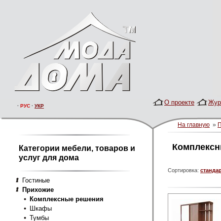
О проекте
Жур
·
РУС
·
УКР
На главную
»
Комплексн
Категории мебели, товаров и
услуг для дома
Сортировка:
станда
Гостиные
Прихожие
Комплексные решения
Шкафы
Тумбы