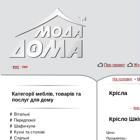
Про проект
Жу
·
РУС
·
УКР
На головну
»
М
Крісла
Категорії меблів, товарів та
послуг для дому
Крі
Вітальні
Крісло Шкі
Передпокої
Шафи-купе
Кухні та столові
Ціна:
Спальні
Продавець: