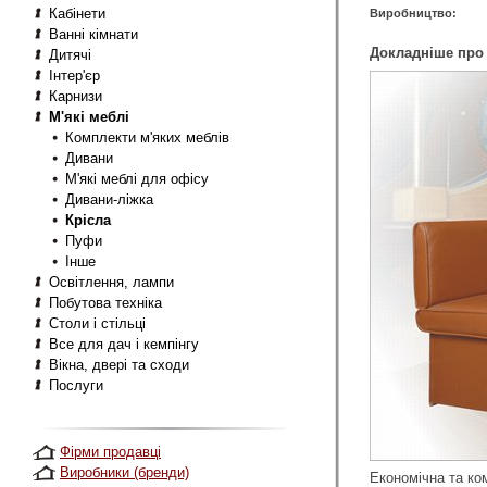
Кабінети
Виробництво:
Ванні кімнати
Докладніше про 
Дитячі
Інтер'єр
Карнизи
М'які меблі
Комплекти м'яких меблів
Дивани
М'які меблі для офісу
Дивани-ліжка
Крісла
Пуфи
Інше
Освітлення, лампи
Побутова техніка
Столи і стільці
Все для дач і кемпінгу
Вікна, двері та сходи
Послуги
Фірми продавці
Виробники (бренди)
Економічна та ко