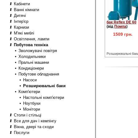
Кабінети
Ванні кімнати
Дитячі
Інтер'єр
бак Reflex DE 60
(від
Помпа
)
Карнизи
М'які меблі
1509 грн.
Освітлення, лампи
Побутова техніка
Зволожувачі повітря
Розширювальні бак
Холодильники
Пральні машини
Кондиціонери
Побутове обладнання
Насоси
Розширювальні баки
Комп'ютери
Настольні комп'ютери
Ноутбуки
Монітори
Столи і стільці
Все для дач і кемпінгу
Вікна, двері та сходи
Послуги