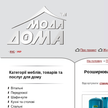
Про проект
Жу
·
РУС
·
УКР
На головну
»
П
Розширюва
Категорії меблів, товарів та
послуг для дому
Відсортувати:
станд
Вітальні
Передпокої
Шафи-купе
Кухні та столові
Спальні