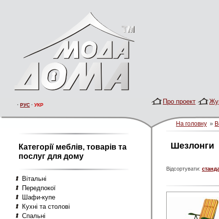
Про проект
Жу
·
РУС
·
УКР
На головну
»
В
Шезлонги
Категорії меблів, товарів та
послуг для дому
Відсортувати:
станд
Вітальні
Передпокої
Шафи-купе
Кухні та столові
Спальні