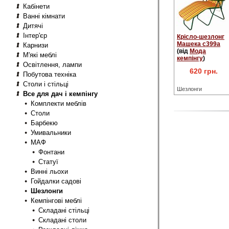
Кабінети
Ванні кімнати
Дитячі
Інтер'єр
Крісло-шезлонг
Машека с399а
Карнизи
(від
Мода
М'які меблі
кемпінгу
)
Освітлення, лампи
620 грн.
Побутова техніка
Столи і стільці
Шезлонги
Все для дач і кемпінгу
Комплекти меблів
Столи
Барбекю
Умивальники
МАФ
Фонтани
Статуї
Винні льохи
Гойдалки садові
Шезлонги
Кемпінгові меблі
Складані стільці
Складані столи