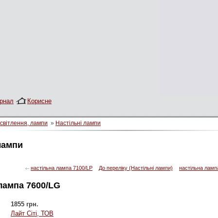
рнал
Корисне
світлення, лампи
»
Настільні лампи
лампи
настільна лампа 7100/LP
До переліку (Настільні лампи)
настільна ламп
лампа 7600/LG
1855 грн.
Лайт Сіті, ТОВ