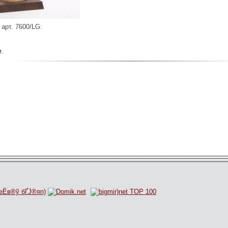
 арт. 7600/LG:
,
м.