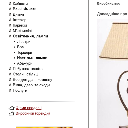
Кабінети
Виробництво:
Ванні кімнати
Докладніше про 
Дитячі
Інтер'єр
Карнизи
М'які меблі
Освітлення, лампи
Люстри
Бра
Торшери
Настільні лампи
Абажури
Побутова техніка
Столи і стільці
Все для дач і кемпінгу
Вікна, двері та сходи
Послуги
Фірми продавці
Виробники (бренди)