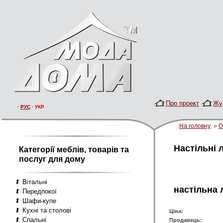
Про проект
Жу
·
РУС
·
УКР
На головну
»
О
Настільні 
Категорії меблів, товарів та
послуг для дому
Вітальні
настільна 
Передпокої
Шафи-купе
Кухні та столові
Ціна:
Спальні
Продавець: