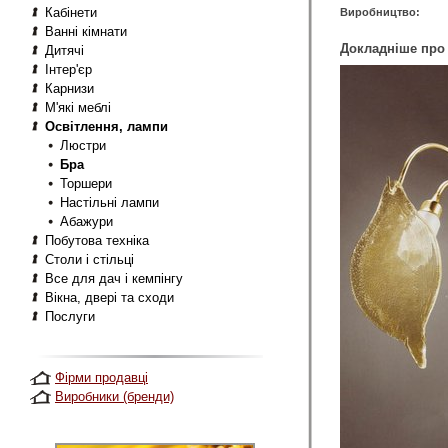
Кабінети
Виробництво:
Ванні кімнати
Докладніше про 
Дитячі
Інтер'єр
Карнизи
М'які меблі
Освітлення, лампи
Люстри
Бра
Торшери
Настільні лампи
Абажури
Побутова техніка
Столи і стільці
Все для дач і кемпінгу
Вікна, двері та сходи
Послуги
Фірми продавці
Виробники (бренди)