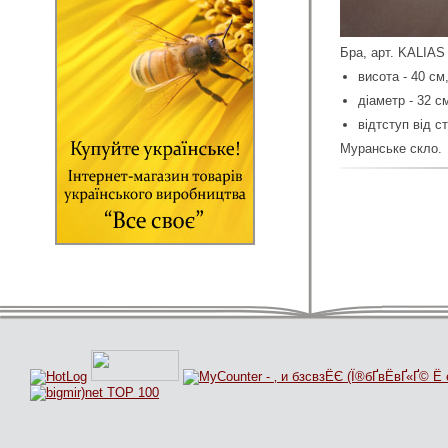
Бра, арт. KALIAS
висота - 40 cм
діаметр - 32 c
відтступ від ст
Муранське скло.