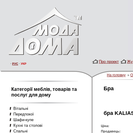
Про проект
Жу
·
РУС
·
УКР
На головну
»
О
Бра
Категорії меблів, товарів та
послуг для дому
Вітальні
бра KALIAS
Передпокої
Шафи-купе
Кухні та столові
Ціна:
Спальні
Продавець: