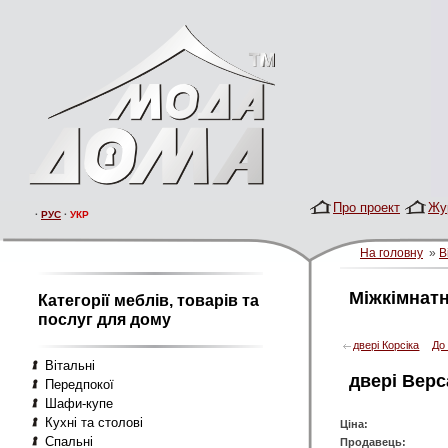
Про проект
Жу
·
РУС
·
УКР
На головну
»
В
Міжкімнатн
Категорії меблів, товарів та
послуг для дому
двері Корсіка
До 
Вітальні
двері Вер
Передпокої
Шафи-купе
Кухні та столові
Ціна:
Спальні
Продавець: