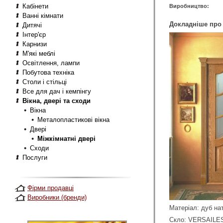
Кабінети
Виробництво:
Ванні кімнати
Докладніше про 
Дитячі
Інтер'єр
Карнизи
М'які меблі
Освітлення, лампи
Побутова техніка
Столи і стільці
Все для дач і кемпінгу
Вікна, двері та сходи
Вікна
Металопластикові вікна
Двері
Міжкімнатні двері
Сходи
Послуги
Фірми продавці
Виробники (бренди)
Матеріал: дуб на
Скло: VERSAILE