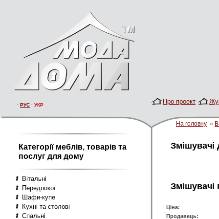
Про проект
Жу
·
РУС
·
УКР
На головну
»
В
Змішувачі 
Категорії меблів, товарів та
послуг для дому
Вітальні
Змішувачі
Передпокої
Шафи-купе
Кухні та столові
Ціна:
Спальні
Продавець: