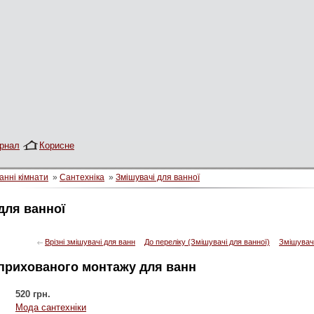
рнал
Корисне
анні кімнати
»
Сантехніка
»
Змішувачі для ванної
для ванної
Врізні змішувачі для ванн
До переліку (Змішувачі для ванної)
Змішувачі
 прихованого монтажу для ванн
520 грн.
Мода сантехніки