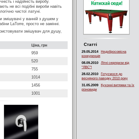
чність і надійність виробу.
ють не всі подібні вироби навіть
огічно чистої латуні.
и змішувачі у ванній з душем у
іни LaTorre, просто не замінні.
ористовувати змішувач для душу,
Статті
Ціна, грн
29.05.2014
Недобросовісна
959
конкуренція
520
08.09.2010
Літні сюрпризи від
"ЛВС"!
755
28.02.2010
Готуємося до
1014
весняного паводку 2010 року
1456
31.05.2009
Кухонні витяжки та їх
різновиди
1001