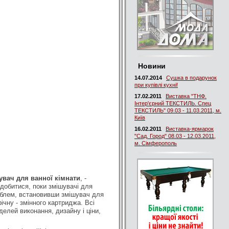
Новини
14.07.2014
Сушка в подарунок
при купівлі кухні!
17.02.2011
Виставка "ТНФ.
Інтер'єрний ТЕКСТИЛЬ. Спец
ТЕКСТИЛЬ" 09.03 - 11.03.2011, м.
Київ
16.02.2011
Виставка-ярмарок
"Сад. Город" 08.03 - 12.03.2011,
м. Сімферополь
увач для ванної кімнати
, -
добитися, поки змішувачі для
роблем, встановивши змішувач для
ічну - змінного картриджа. Всі
елей виконання, дизайну і ціни,