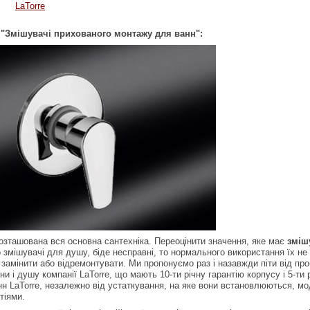
LaTorre
"Змішувачі прихованого монтажу для ванн":
 розташована вся основна сантехніка. Переоцінити значення, яке має
зміш
змішувачі для душу, біде несправні, то нормального використання їх не 
е замінити або відремонтувати. Ми пропонуємо раз і назавжди піти від п
и і душу компанії LaTorre, що мають 10-ти річну гарантію корпусу і 5-ти р
нн LaTorre, незалежно від устаткування, на яке вони встановлюються, мод
тіями.