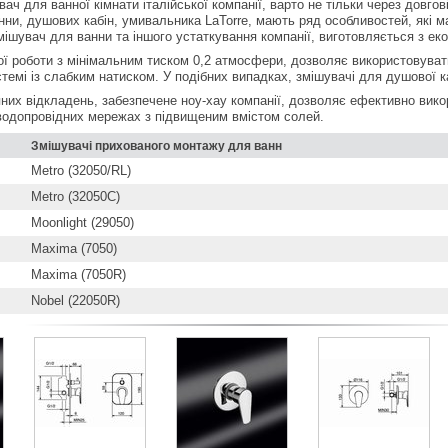
ач для ванної кімнати італійської компанії, варто не тільки через довгові
ни, душових кабін, умивальника LaTorre, мають ряд особливостей, які ма
ішувач для ванни та іншого устаткування компанії, виготовляється з екол
ої роботи з мінімальним тиском 0,2 атмосфери, дозволяє використовуват
темі із слабким натиском. У подібних випадках, змішувачі для душової каб
яних відкладень, забезпечене ноу-хау компанії, дозволяє ефективно вик
 водопровідних мережах з підвищеним вмістом солей.
Змішувачі прихованого монтажу для ванн
Metro (32050/RL)
Metro (32050С)
Moonlight (29050)
Maxima (7050)
Maxima (7050R)
Nobel (22050R)