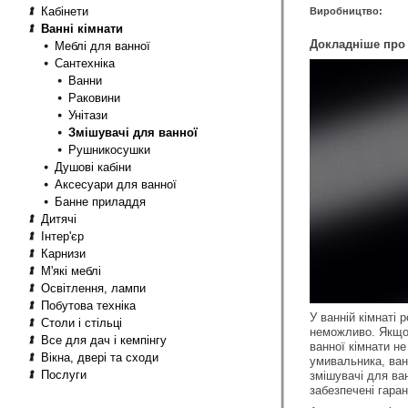
Кабінети
Виробництво:
Ванні кімнати
Докладніше про 
Меблі для ванної
Сантехніка
Ванни
Раковини
Унітази
Змішувачі для ванної
Рушникосушки
Душові кабіни
Аксесуари для ванної
Банне приладдя
Дитячі
Інтер'єр
Карнизи
М'які меблі
Освітлення, лампи
Побутова техніка
У ванній кімнаті
Столи і стільці
неможливо. Якщо 
Все для дач і кемпінгу
ванної кімнати н
Вікна, двері та сходи
умивальника, ванн
Послуги
змішувачі для ва
забезпечені гаран