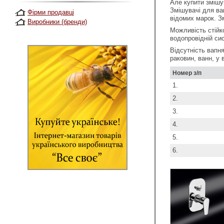
Але купити змішув
Змішувачі для ван
Фірми продавці
відомих марок. Зм
Виробники (бренди)
Можливість стійк
водопровідній сис
Відсутність вапн
раковин, ванн, у
Номер з/п
1.
2.
3.
4.
5.
6.