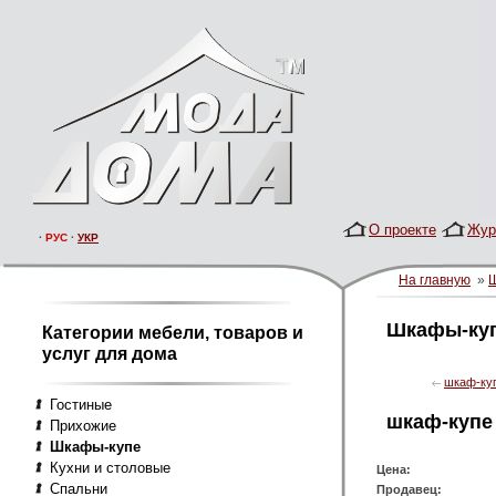
О проекте
Жур
·
РУС
·
УКР
На главную
»
Шкафы-ку
Категории мебели, товаров и
услуг для дома
шкаф-ку
Гостиные
шкаф-купе
Прихожие
Шкафы-купе
Кухни и столовые
Цена:
Спальни
Продавец: