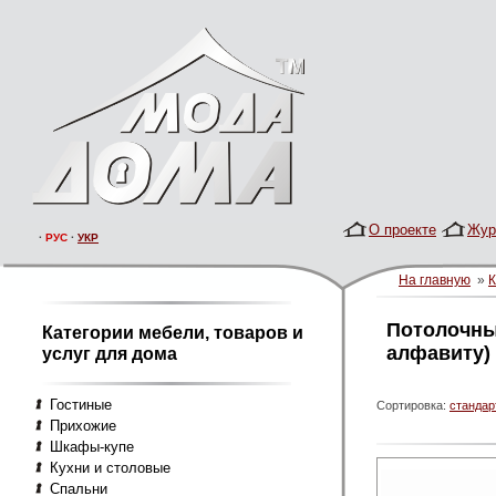
О проекте
Жур
·
РУС
·
УКР
На главную
»
Потолочны
Категории мебели, товаров и
алфавиту)
услуг для дома
Гостиные
Сортировка:
стандар
Прихожие
Шкафы-купе
Кухни и столовые
Спальни