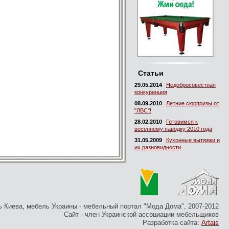
Статьи
29.05.2014
Недобросовестная
конкуренция
08.09.2010
Летние сюрпризы от
"ЛВС"!
28.02.2010
Готовимся к
весеннему паводку 2010 года
31.05.2009
Кухонные вытяжки и
их разновидности
 Киева, мебель Украины - мебельный портал "Мода Дома", 2007-2012
Сайт - член Украинской ассоциации мебельщиков
Разработка сайта:
Artais