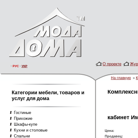
О проекте
Жур
·
РУС
·
УКР
На главную
»
Комплексн
Категории мебели, товаров и
услуг для дома
Гостиные
кабинет И
Прихожие
Шкафы-купе
Кухни и столовые
Цена:
Спальни
Продавец: