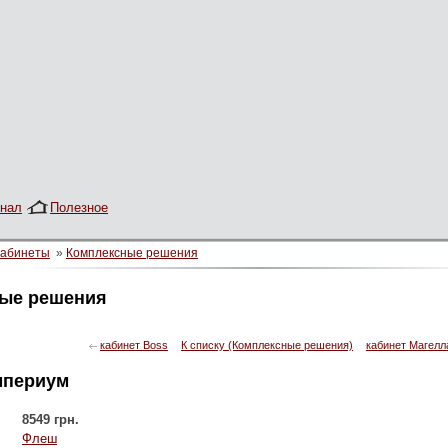
нал
Полезное
Кабинеты
»
Комплексные решения
ые решения
кабинет Boss
К списку (Комплексные решения)
кабинет Магелл
мпериум
8549 грн.
Флеш