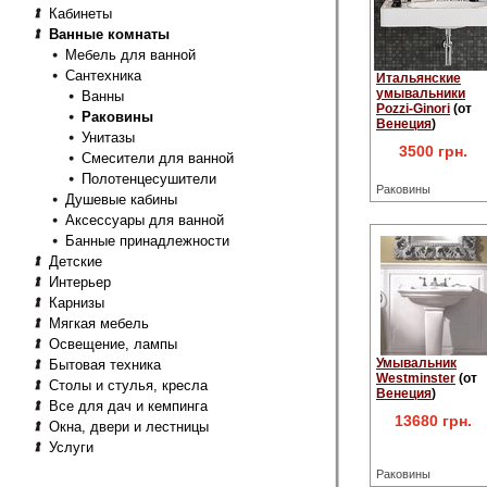
Кабинеты
Ванные комнаты
Мебель для ванной
Сантехника
Итальянские
умывальники
Ванны
Pozzi-Ginori
(от
Раковины
Венеция
)
Унитазы
3500 грн.
Смесители для ванной
Полотенцесушители
Раковины
Душевые кабины
Аксессуары для ванной
Банные принадлежности
Детские
Интерьер
Карнизы
Мягкая мебель
Освещение, лампы
Умывальник
Бытовая техника
Westminster
(от
Столы и стулья, кресла
Венеция
)
Все для дач и кемпинга
13680 грн.
Окна, двери и лестницы
Услуги
Раковины