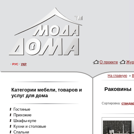
О проекте
Жур
·
РУС
·
УКР
На главную
»
В
Раковины
Категории мебели, товаров и
услуг для дома
Сортировка:
станда
Гостиные
Прихожие
Шкафы-купе
Кухни и столовые
Спальни