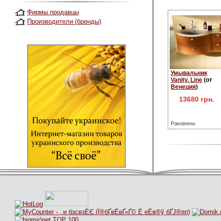
Фирмы продавцы
Производители (бренды)
Умывальник
Vanity. Line
(от
Венеция
)
13680 грн.
Раковины