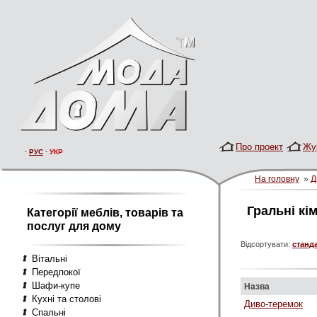
Про проект
Жу
·
РУС
·
УКР
На головну
»
Д
Гральнi кі
Категорії меблів, товарів та
послуг для дому
Відсортувати:
станд
Вітальні
Передпокої
Шафи-купе
Назва
Кухні та столові
Диво-теремок
Спальні