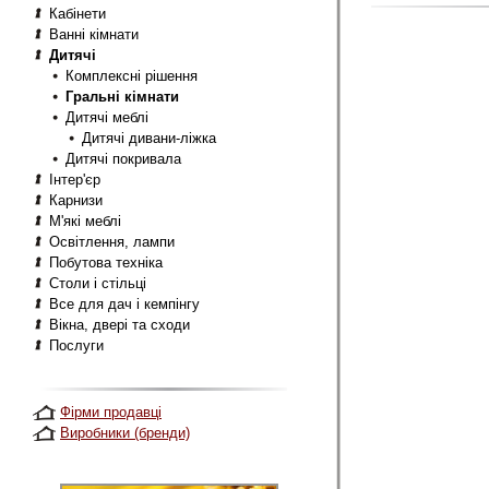
Кабінети
Ванні кімнати
Дитячі
Комплексні рішення
Гральнi кімнати
Дитячі меблі
Дитячі дивани-ліжка
Дитячі покривала
Інтер'єр
Карнизи
М'які меблі
Освітлення, лампи
Побутова техніка
Столи і стільці
Все для дач і кемпінгу
Вікна, двері та сходи
Послуги
Фірми продавці
Виробники (бренди)